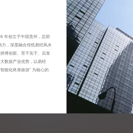
26 年创立于中国贵州，总部
动力，深度融合传统易经风水
、拼搏创新、苦干实干、后发
与大数据产业优势，以易经
、智能化终身旅游” 为核心的