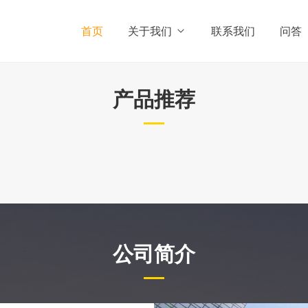
首页
关于我们
联系我们
问答
产品推荐
公司简介